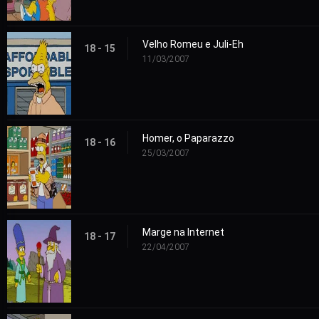
Velho Romeu e Juli-Eh
18 - 15
11/03/2007
Homer, o Paparazzo
18 - 16
25/03/2007
Marge na Internet
18 - 17
22/04/2007