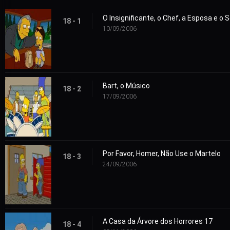
O Insignificante, o Chef, a Esposa e o
18 - 1
10/09/2006
Bart, o Músico
18 - 2
17/09/2006
Por Favor, Homer, Não Use o Martelo
18 - 3
24/09/2006
A Casa da Árvore dos Horrores 17
18 - 4