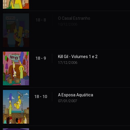
O Casal Estranho
18 - 8
10/12/2006
Kill Gil - Volumes 1 e 2
18 - 9
17/12/2006
A Esposa Aquática
18 - 10
07/01/2007