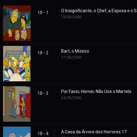
O Insignificante, o Chef, a Esposa e o
18 - 1
10/09/2006
Bart, o Músico
18 - 2
17/09/2006
Por Favor, Homer, Não Use o Martelo
18 - 3
24/09/2006
A Casa da Árvore dos Horrores 17
18 - 4