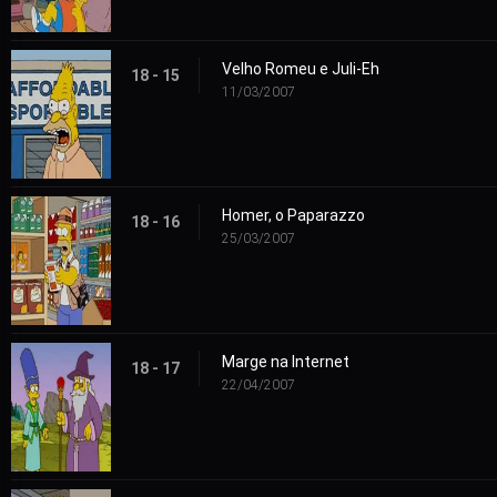
Velho Romeu e Juli-Eh
18 - 15
11/03/2007
Homer, o Paparazzo
18 - 16
25/03/2007
Marge na Internet
18 - 17
22/04/2007