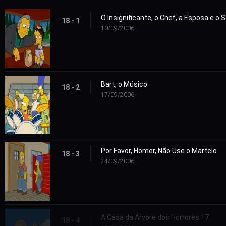
O Insignificante, o Chef, a Esposa e o
18 - 1
10/09/2006
Bart, o Músico
18 - 2
17/09/2006
Por Favor, Homer, Não Use o Martelo
18 - 3
24/09/2006
A Casa da Árvore dos Horrores 17
18 - 4