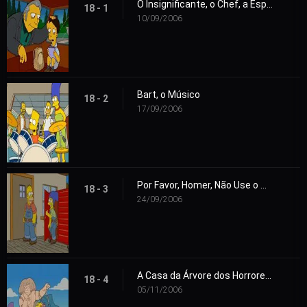
O Insignificante, o Chef, a Esposa e o Seu Homer
18 - 1
10/09/2006
Bart, o Músico
18 - 2
17/09/2006
Por Favor, Homer, Não Use o Martelo
18 - 3
24/09/2006
A Casa da Árvore dos Horrores 17
18 - 4
05/11/2006