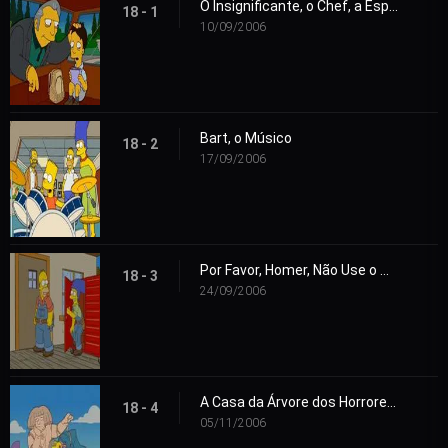
O Insignificante, o Chef, a Esposa e o Seu Homer
18 - 1
10/09/2006
Bart, o Músico
18 - 2
17/09/2006
Por Favor, Homer, Não Use o Martelo
18 - 3
24/09/2006
A Casa da Árvore dos Horrores 17
18 - 4
05/11/2006