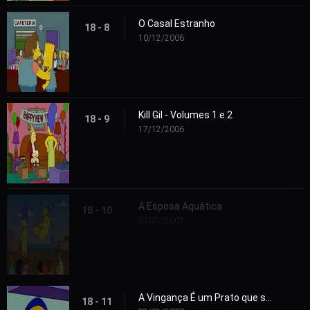
O Casal Estranho
18 - 8
10/12/2006
Kill Gil - Volumes 1 e 2
18 - 9
17/12/2006
A Esposa Aquática
18 - 10
07/01/2007
A Vingança É um Prato que se Come Três Vezes
18 - 11