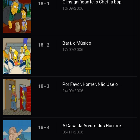
O Insignificante, o Chef, a Esposa e o Seu Homer
18 - 1
10/09/2006
Bart, o Músico
18 - 2
17/09/2006
Por Favor, Homer, Não Use o Martelo
18 - 3
24/09/2006
A Casa da Árvore dos Horrores 17
18 - 4
05/11/2006