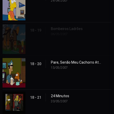
29/04/2007
Bombeiros Ladrões
18 - 19
06/05/2007
Pare, Senão Meu Cachorro Atira
18 - 20
13/05/2007
24 Minutos
18 - 21
20/05/2007