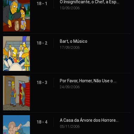
O Insignificante, o Chef, a Esposa e o Seu Homer
18 - 1
10/09/2006
Bart, o Músico
18 - 2
17/09/2006
Por Favor, Homer, Não Use o Martelo
18 - 3
24/09/2006
A Casa da Árvore dos Horrores 17
18 - 4
05/11/2006