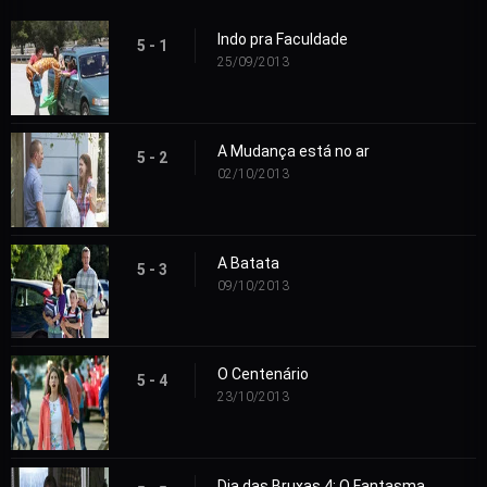
Indo pra Faculdade
5 - 1
25/09/2013
A Mudança está no ar
5 - 2
02/10/2013
A Batata
5 - 3
09/10/2013
O Centenário
5 - 4
23/10/2013
Dia das Bruxas 4: O Fantasma