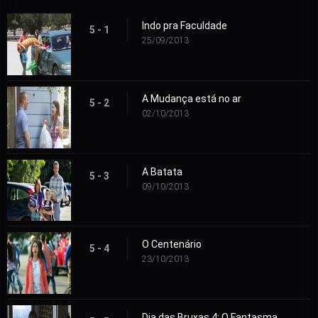
Indo pra Faculdade
5 - 1
25/09/2013
A Mudança está no ar
5 - 2
02/10/2013
A Batata
5 - 3
09/10/2013
O Centenário
5 - 4
23/10/2013
Dia das Bruxas 4: O Fantasma