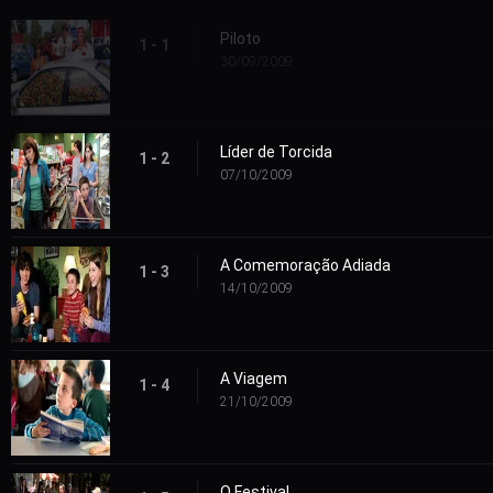
Piloto
1 - 1
30/09/2009
Líder de Torcida
1 - 2
07/10/2009
A Comemoração Adiada
1 - 3
14/10/2009
A Viagem
1 - 4
21/10/2009
O Festival