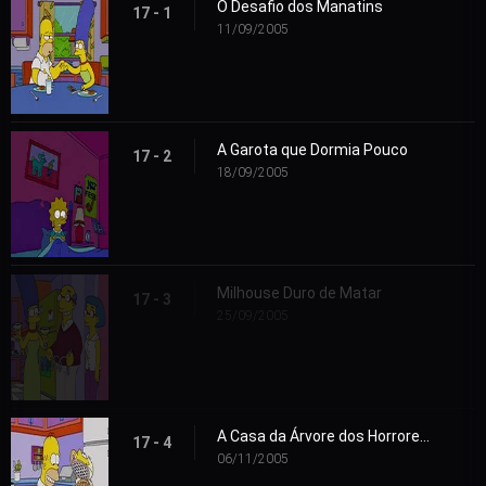
O Desafio dos Manatins
17 - 1
11/09/2005
A Garota que Dormia Pouco
17 - 2
18/09/2005
Milhouse Duro de Matar
17 - 3
25/09/2005
A Casa da Árvore dos Horrores 16
17 - 4
06/11/2005