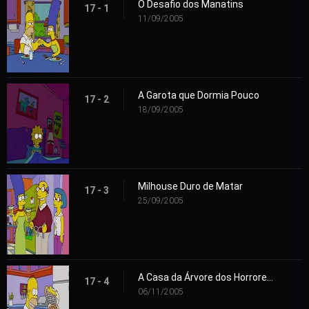
O Desafio dos Manatins
17 - 1
11/09/2005
A Garota que Dormia Pouco
17 - 2
18/09/2005
Milhouse Duro de Matar
17 - 3
25/09/2005
A Casa da Árvore dos Horrores 16
17 - 4
06/11/2005