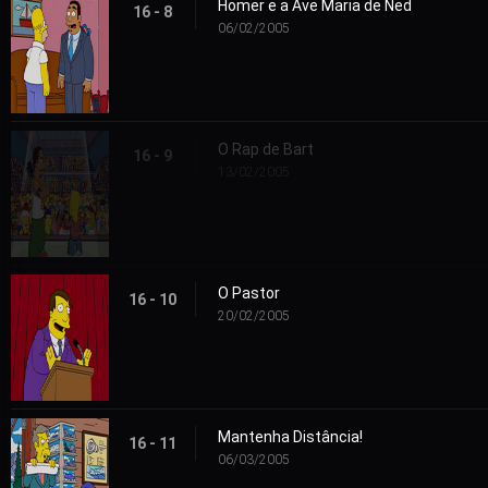
Homer e a Ave Maria de Ned
16 - 8
06/02/2005
O Rap de Bart
16 - 9
13/02/2005
O Pastor
16 - 10
20/02/2005
Mantenha Distância!
16 - 11
06/03/2005