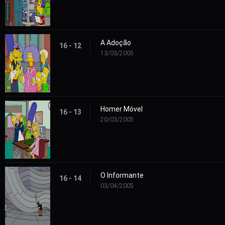
A Adoção
16 - 12
13/03/2005
Homer Móvel
16 - 13
20/03/2005
O Informante
16 - 14
03/04/2005