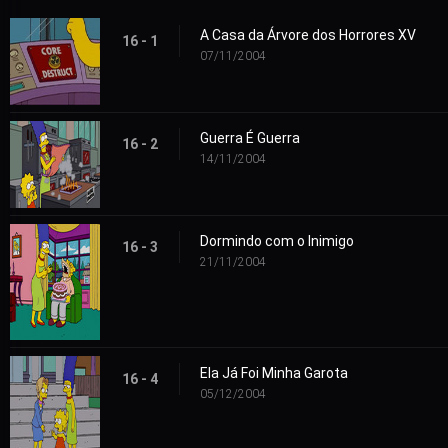
A Casa da Árvore dos Horrores XV
16 - 1
07/11/2004
Guerra É Guerra
16 - 2
14/11/2004
Dormindo com o Inimigo
16 - 3
21/11/2004
Ela Já Foi Minha Garota
16 - 4
05/12/2004