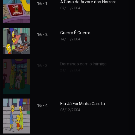
A Casa da Árvore dos Horrores XV
16 - 1
07/11/2004
Guerra É Guerra
16 - 2
14/11/2004
Dormindo com o Inimigo
16 - 3
21/11/2004
Ela Já Foi Minha Garota
16 - 4
05/12/2004