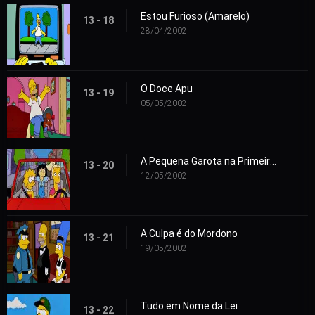
Estou Furioso (Amarelo)
13 - 18
28/04/2002
O Doce Apu
13 - 19
05/05/2002
A Pequena Garota na Primeira Divisão
13 - 20
12/05/2002
A Culpa é do Mordono
13 - 21
19/05/2002
Tudo em Nome da Lei
13 - 22