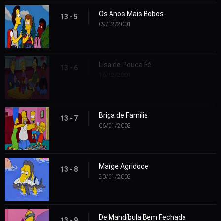
Os Anos Mais Bobos
13 - 5
09/12/2001
Lisa de Pouca Fé
13 - 6
16/12/2001
Briga de Família
13 - 7
06/01/2002
Marge Agridoce
13 - 8
20/01/2002
De Mandíbula Bem Fechada
13 - 9