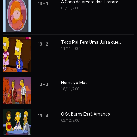
A Casa da Árvore dos Horrores XII
13 - 1
06/11/2001
Todo Pai Tem Uma Juíza que É Uma Fera
13 - 2
11/11/2001
Homer, o Moe
13 - 3
18/11/2001
O Sr. Burns Está Amando
13 - 4
02/12/2001