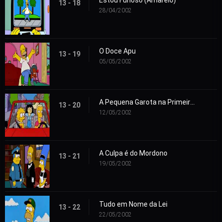
Estou Furioso (Amarelo)
13 - 18
28/04/2002
O Doce Apu
13 - 19
05/05/2002
A Pequena Garota na Primeira Divisão
13 - 20
12/05/2002
A Culpa é do Mordono
13 - 21
19/05/2002
Tudo em Nome da Lei
13 - 22
22/05/2002