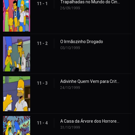
Trapalhadas no Mundo do Cinema
11 - 1
26/09/1999
O Irmãozinho Drogado
11 - 2
03/10/1999
Adivinhe Quem Vem para Criticar?
11 - 3
24/10/1999
A Casa da Árvore dos Horrores X
11 - 4
31/10/1999