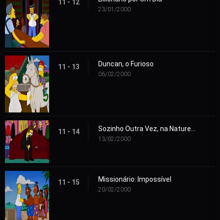
11 - 12
23/01/2000
Duncan, o Furioso
11 - 13
06/02/2000
Sozinho Outra Vez, na Natureza
11 - 14
13/02/2000
Missionário: Impossível
11 - 15
20/02/2000