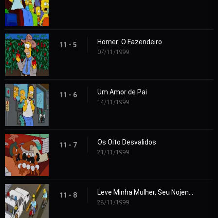
Homer: O Fazendeiro
11 - 5
07/11/1999
Um Amor de Pai
11 - 6
14/11/1999
Os Oito Desvalidos
11 - 7
21/11/1999
Leve Minha Mulher, Seu Nojento!
11 - 8
28/11/1999