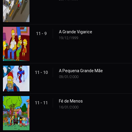
A Grande Vigarice
11 - 9
19/12/1999
A Pequena Grande Mãe
11 - 10
09/01/2000
Fé de Menos
11 - 11
16/01/2000