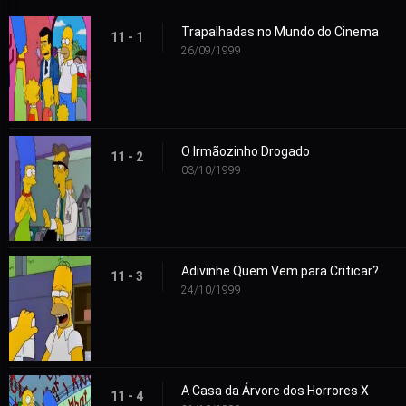
Trapalhadas no Mundo do Cinema
11 - 1
26/09/1999
O Irmãozinho Drogado
11 - 2
03/10/1999
Adivinhe Quem Vem para Criticar?
11 - 3
24/10/1999
A Casa da Árvore dos Horrores X
11 - 4