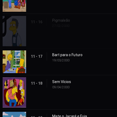
Pigmaleão
11 - 16
27/02/2000
Bart para o Futuro
11 - 17
19/03/2000
Sem Vícios
11 - 18
09/04/2000
Mate o Jacaré e Fuja