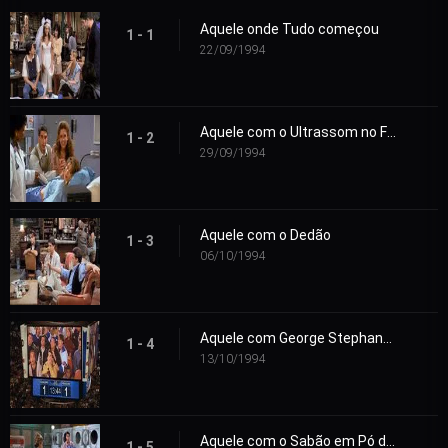
Aquele onde Tudo começou
1 - 1
22/09/1994
Aquele com o Ultrassom no Final
1 - 2
29/09/1994
Aquele com o Dedão
1 - 3
06/10/1994
Aquele com George Stephanopoulus
1 - 4
13/10/1994
Aquele com o Sabão em Pó da Alemanha Oriental
1 - 5