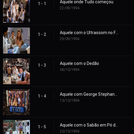
Aquele onde Tudo começou
1 - 1
22/09/1994
Aquele com o Ultrassom no Final
1 - 2
29/09/1994
Aquele com o Dedão
1 - 3
06/10/1994
Aquele com George Stephanopoulus
1 - 4
13/10/1994
Aquele com o Sabão em Pó da Alemanha Oriental
1 - 5
20/10/1994