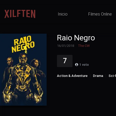
Inicio
Filmes Online
Raio Negro
16/01/2018
The CW
7
1
voto
Action & Adventure
Drama
Sci-