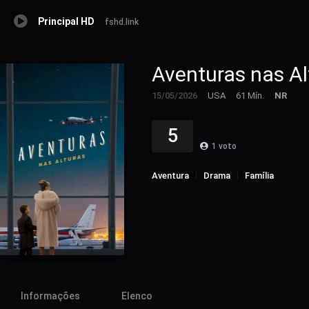
Principal HD
fshd.link
Aventuras nas Al
15/05/2026
USA
61 Mín.
NR
5
1
voto
Aventura
Drama
Família
Informações
Elenco