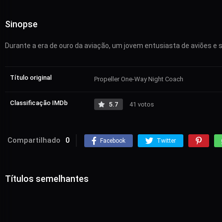
Sinopse
Durante a era de ouro da aviação, um jovem entusiasta de aviões 
Título original
Propeller One-Way Night Coach
Classificação IMDb
5.7
41 votos
Compartilhado
0
Facebook
Twitter
Títulos semelhantes