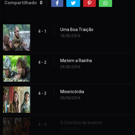
Compartilhado
0
Uma Boa Traição
4 - 1
18/02/2016
Matem a Rainha
4 - 2
25/02/2016
Misericórdia
4 - 3
03/03/2016
O Solstício de Inverno
4 - 4
10/03/2016