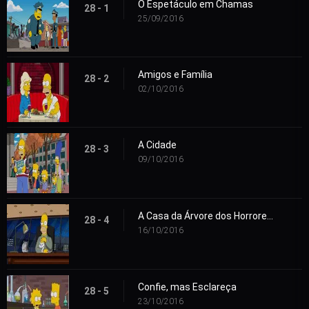
O Espetáculo em Chamas
28 - 1
25/09/2016
Amigos e Família
28 - 2
02/10/2016
A Cidade
28 - 3
09/10/2016
A Casa da Árvore dos Horrores 27
28 - 4
16/10/2016
Confie, mas Esclareça
28 - 5
23/10/2016