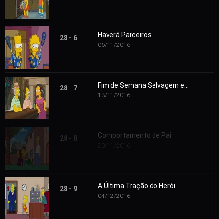
Haverá Parceiros
28 - 6
06/11/2016
Fim de Semana Selvagem em Havana
28 - 7
13/11/2016
Comportamento de Pai
28 - 8
20/11/2016
A Última Tração do Herói
28 - 9
04/12/2016