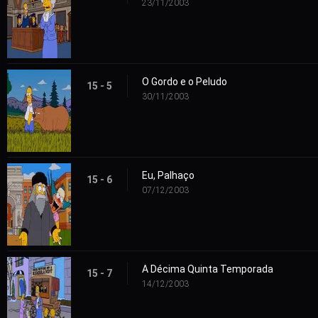
23/11/2003
O Gordo e o Peludo
15 - 5
30/11/2003
Eu, Palhaço
15 - 6
07/12/2003
A Décima Quinta Temporada
15 - 7
14/12/2003