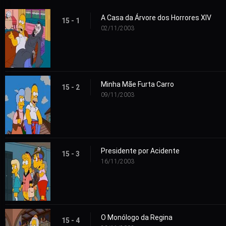
A Casa da Árvore dos Horrores XIV
15 - 1
02/11/2003
Minha Mãe Furta Carro
15 - 2
09/11/2003
Presidente por Acidente
15 - 3
16/11/2003
O Monólogo da Regina
15 - 4