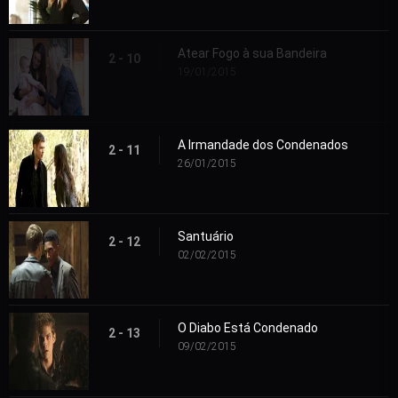
Atear Fogo à sua Bandeira
2 - 10
19/01/2015
A Irmandade dos Condenados
2 - 11
26/01/2015
Santuário
2 - 12
02/02/2015
O Diabo Está Condenado
2 - 13
09/02/2015