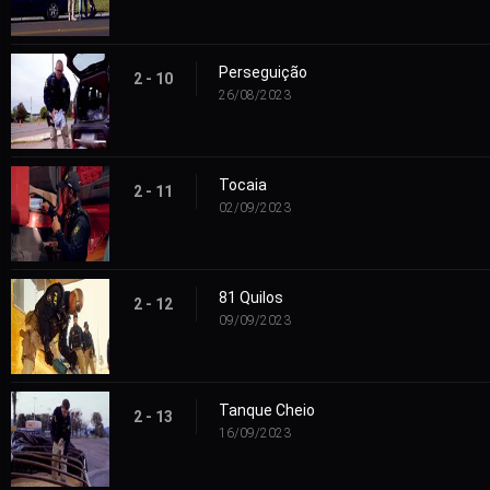
Perseguição
2 - 10
26/08/2023
Tocaia
2 - 11
02/09/2023
81 Quilos
2 - 12
09/09/2023
Tanque Cheio
2 - 13
16/09/2023