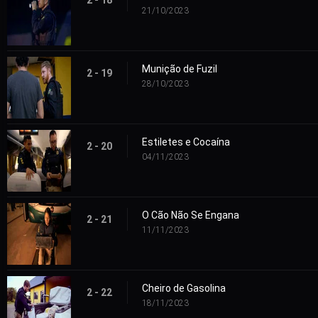
21/10/2023
Munição de Fuzil
2 - 19
28/10/2023
Estiletes e Cocaína
2 - 20
04/11/2023
O Cão Não Se Engana
2 - 21
11/11/2023
Cheiro de Gasolina
2 - 22
18/11/2023