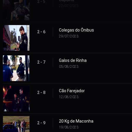
2 - 5
22/07/2023
Colegas do Ônibus
2 - 6
29/07/2023
Galos de Rinha
2 - 7
05/08/2023
Cão Farejador
2 - 8
12/08/2023
20 Kg de Maconha
2 - 9
19/08/2023