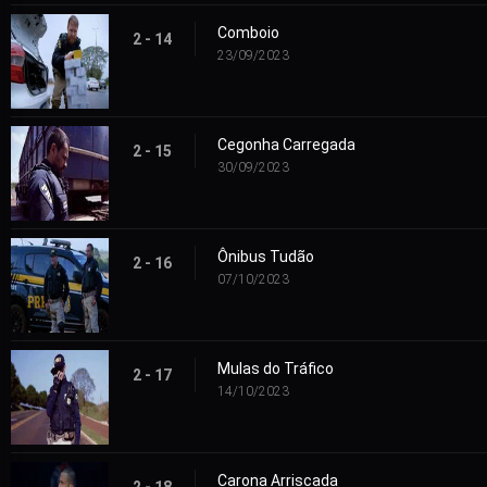
Comboio
2 - 14
23/09/2023
Cegonha Carregada
2 - 15
30/09/2023
Ônibus Tudão
2 - 16
07/10/2023
Mulas do Tráfico
2 - 17
14/10/2023
Carona Arriscada
2 - 18