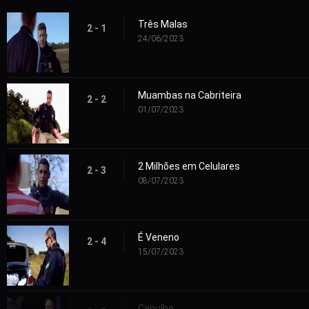
Três Malas
2 - 1
24/06/2023
Muambas na Cabriteira
2 - 2
01/07/2023
2 Milhões em Celulares
2 - 3
08/07/2023
É Veneno
2 - 4
15/07/2023
Capulho