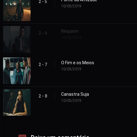
2 - 5
10/05/2019
Réquiem
2 - 6
10/05/2019
O Fim e os Meios
2 - 7
10/05/2019
Canastra Suja
2 - 8
10/05/2019