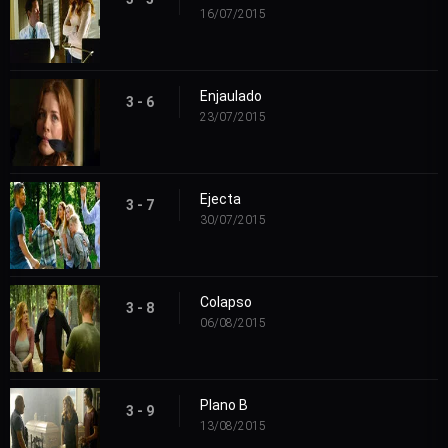
16/07/2015
Enjaulado
3 - 6
23/07/2015
Ejecta
3 - 7
30/07/2015
Colapso
3 - 8
06/08/2015
Plano B
3 - 9
13/08/2015