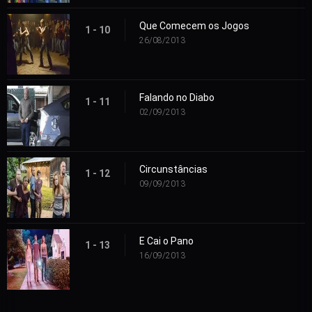
Que Comecem os Jogos
1 - 10
26/08/2013
Falando no Diabo
1 - 11
02/09/2013
Circunstâncias
1 - 12
09/09/2013
E Cai o Pano
1 - 13
16/09/2013