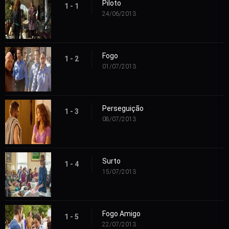
Piloto
1 - 1
24/06/2013
Fogo
1 - 2
01/07/2013
Perseguição
1 - 3
08/07/2013
Surto
1 - 4
15/07/2013
Fogo Amigo
1 - 5
22/07/2013