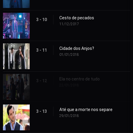
Cesto de pecados
3 - 10
11/12/2017
Cidade dos Anjos?
3 - 11
01/01/2018
Ela no centro de tudo
3 - 12
22/01/2018
Até que a morte nos separe
3 - 13
29/01/2018