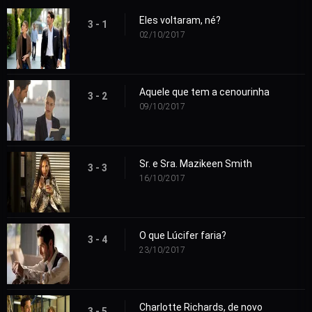
Eles voltaram, né?
3 - 1
02/10/2017
Aquele que tem a cenourinha
3 - 2
09/10/2017
Sr. e Sra. Mazikeen Smith
3 - 3
16/10/2017
O que Lúcifer faria?
3 - 4
23/10/2017
Charlotte Richards, de novo
3 - 5