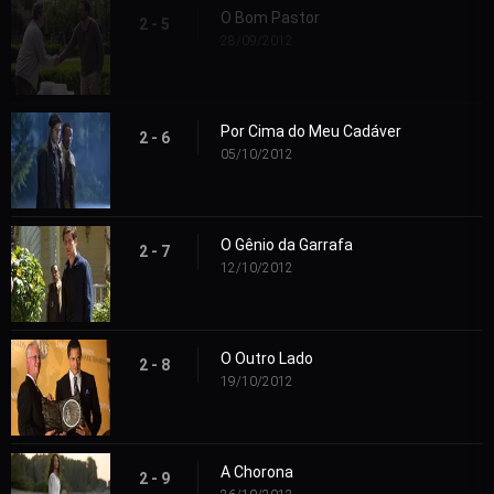
O Bom Pastor
2 - 5
28/09/2012
Por Cima do Meu Cadáver
2 - 6
05/10/2012
O Gênio da Garrafa
2 - 7
12/10/2012
O Outro Lado
2 - 8
19/10/2012
A Chorona
2 - 9