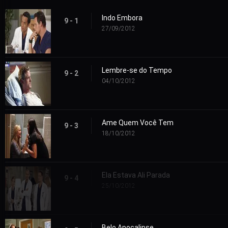
Indo Embora
9 - 1
27/09/2012
Lembre-se do Tempo
9 - 2
04/10/2012
Ame Quem Você Tem
9 - 3
18/10/2012
Ela Estava Ali Parada
9 - 4
25/10/2012
Belo Apocalipse