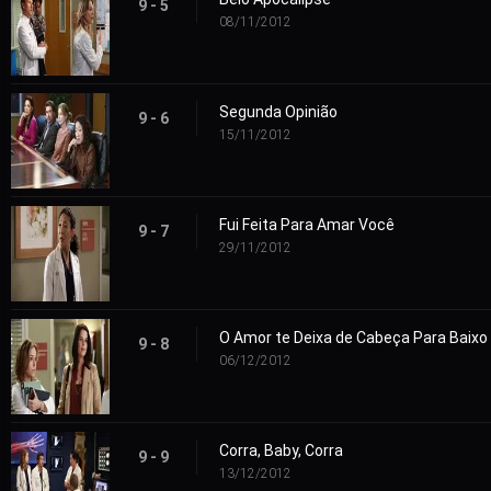
9 - 5
08/11/2012
Segunda Opinião
9 - 6
15/11/2012
Fui Feita Para Amar Você
9 - 7
29/11/2012
O Amor te Deixa de Cabeça Para Baixo
9 - 8
06/12/2012
Corra, Baby, Corra
9 - 9
13/12/2012