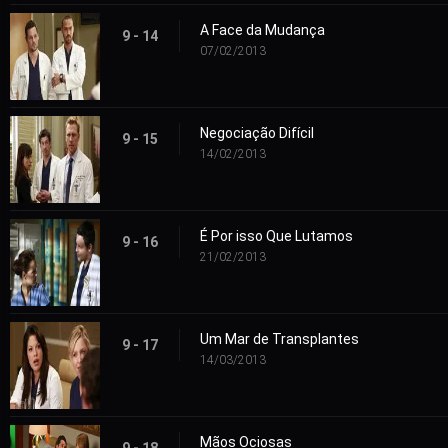
A Face da Mudança
9 - 14
07/02/2013
Negociação Difícil
9 - 15
14/02/2013
É Por isso Que Lutamos
9 - 16
21/02/2013
Um Mar de Transplantes
9 - 17
14/03/2013
Mãos Ociosas
9 - 18