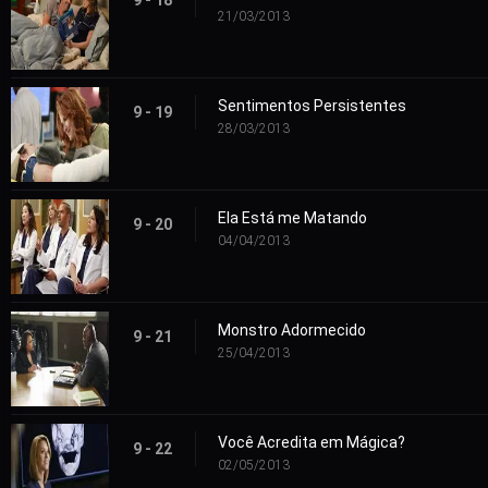
21/03/2013
Sentimentos Persistentes
9 - 19
28/03/2013
Ela Está me Matando
9 - 20
04/04/2013
Monstro Adormecido
9 - 21
25/04/2013
Você Acredita em Mágica?
9 - 22
02/05/2013