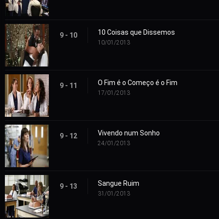
10 Coisas que Dissemos
9 - 10
10/01/2013
O Fim é o Começo é o Fim
9 - 11
17/01/2013
Vivendo num Sonho
9 - 12
24/01/2013
Sangue Ruim
9 - 13
31/01/2013