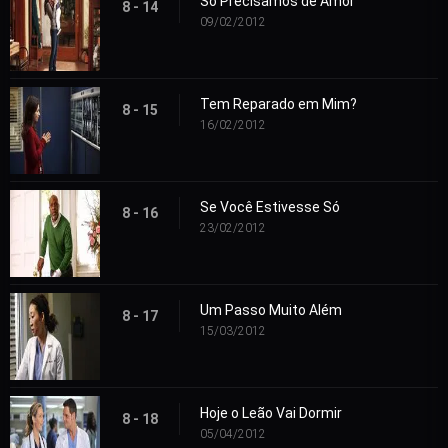
Só Precisamos de Amor
8 - 14
09/02/2012
Tem Reparado em Mim?
8 - 15
16/02/2012
Se Você Estivesse Só
8 - 16
23/02/2012
Um Passo Muito Além
8 - 17
15/03/2012
Hoje o Leão Vai Dormir
8 - 18
05/04/2012