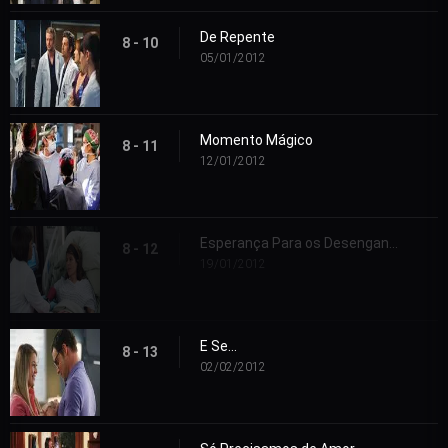
De Repente
8 - 10
05/01/2012
Momento Mágico
8 - 11
12/01/2012
Esperança Para os Desenganados
8 - 12
19/01/2012
E Se...
8 - 13
02/02/2012