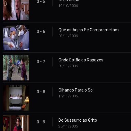
3 - 5
19/10/2006
Que os Anjos Se Comprometam
3 - 6
02/11/2006
Onde Estão os Rapazes
3 - 7
09/11/2006
Olhando Para o Sol
3 - 8
16/11/2006
Do Sussurro ao Grito
3 - 9
23/11/2006