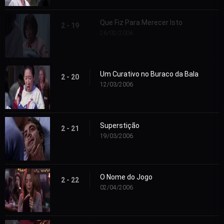
Que Fiz Para Merecer Isto
2 - 19
26/02/2006
Um Curativo no Buraco da Bala
2 - 20
12/03/2006
Superstição
2 - 21
19/03/2006
O Nome do Jogo
2 - 22
02/04/2006