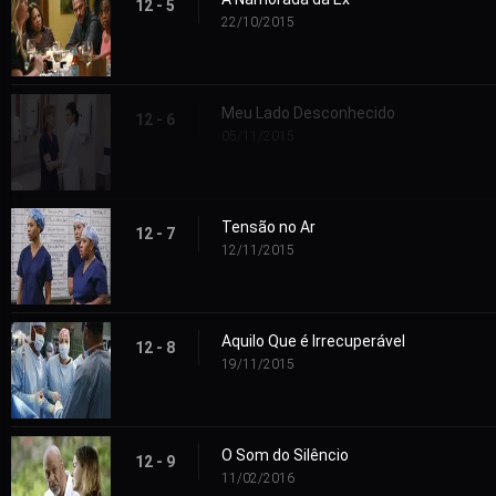
12 - 5
22/10/2015
Meu Lado Desconhecido
12 - 6
05/11/2015
Tensão no Ar
12 - 7
12/11/2015
Aquilo Que é Irrecuperável
12 - 8
19/11/2015
O Som do Silêncio
12 - 9
11/02/2016