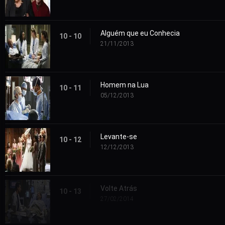
Alguém que eu Conhecia
10 - 10
21/11/2013
Homem na Lua
10 - 11
05/12/2013
Levante-se
10 - 12
12/12/2013
Volte Atrás
10 - 13
27/02/2014