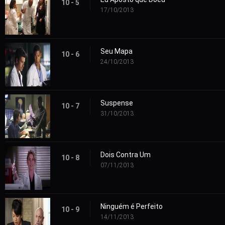
10 - 5
17/10/2013
Seu Mapa
10 - 6
24/10/2013
Suspense
10 - 7
31/10/2013
Dois Contra Um
10 - 8
07/11/2013
Ninguém é Perfeito
10 - 9
14/11/2013