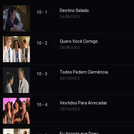
Destino Selado
10 - 1
26/09/2013
Quero Você Comigo
10 - 2
26/09/2013
Todos Pedem Clemência
10 - 3
03/10/2013
Vestidos Para Arrecadar
10 - 4
10/10/2013
Eu Aposto que Doeu