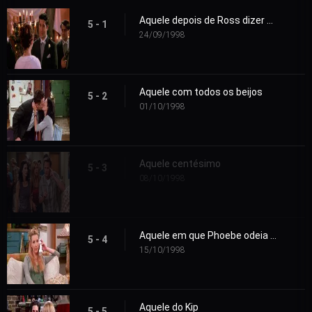
Aquele depois de Ross dizer Rach
5 - 1
24/09/1998
Aquele com todos os beijos
5 - 2
01/10/1998
Aquele centésimo
5 - 3
08/10/1998
Aquele em que Phoebe odeia a PBS
5 - 4
15/10/1998
Aquele do Kip
5 - 5