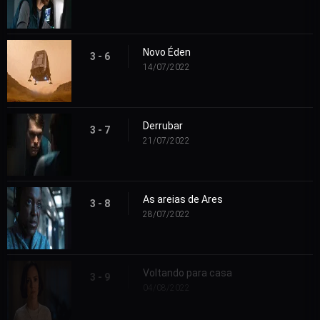
Novo Éden
3 - 6
14/07/2022
Derrubar
3 - 7
21/07/2022
As areias de Ares
3 - 8
28/07/2022
Voltando para casa
3 - 9
04/08/2022