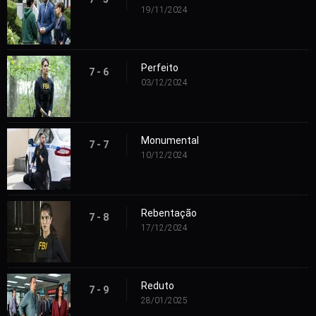
19/11/2024
Perfeito
7 - 6
03/12/2024
Monumental
7 - 7
10/12/2024
Rebentação
7 - 8
17/12/2024
Reduto
7 - 9
28/01/2025