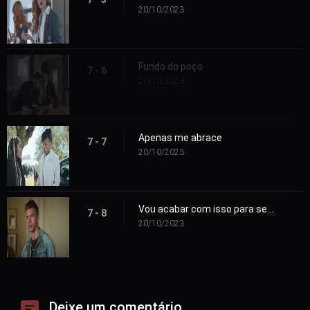
20/10/2023
Fundo do poço
7 - 6
20/10/2023
Apenas me abrace
7 - 7
20/10/2023
Vou acabar com isso para sempre
7 - 8
20/10/2023
Deixe um comentário