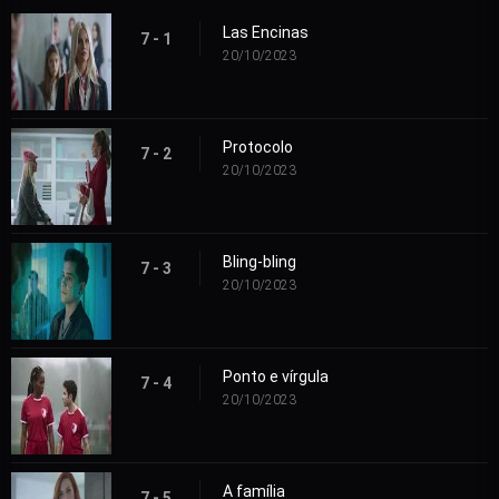
Las Encinas
7 - 1
20/10/2023
Protocolo
7 - 2
20/10/2023
Bling-bling
7 - 3
20/10/2023
Ponto e vírgula
7 - 4
20/10/2023
A família
7 - 5