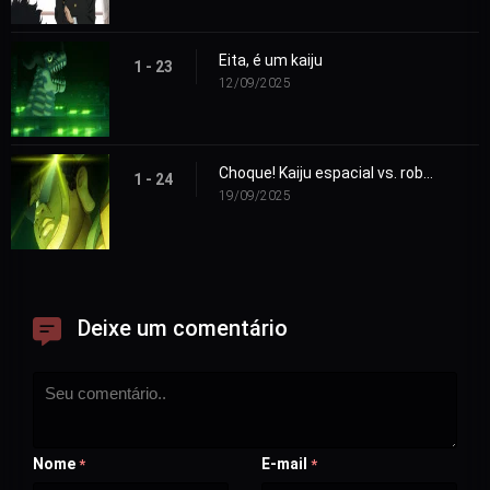
Eita, é um kaiju
1 - 23
12/09/2025
Choque! Kaiju espacial vs. robô gigante!
1 - 24
19/09/2025
Deixe um comentário
Nome
E-mail
*
*