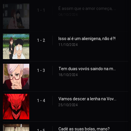
É assim que o amor começa, tá ligado?
1 - 1
04/10/2024
Isso aí é um alienígena, não é?!
1 - 2
11/10/2024
Tem duas vovós saindo na mão!
1 - 3
18/10/2024
Vamos descer a lenha na Vovó Turbo
1 - 4
25/10/2024
Cadê as suas bolas, mano?
1 - 5