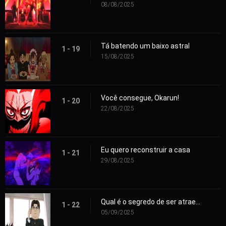
08/08/2025
Tá batendo um baixo astral
1 - 19
15/08/2025
Você consegue, Okarun!
1 - 20
22/08/2025
Eu quero reconstruir a casa
1 - 21
29/08/2025
Qual é o segredo de ser atraente?
1 - 22
05/09/2025