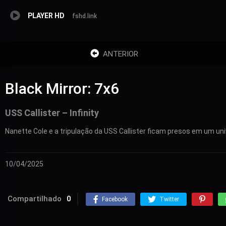
PLAYER HD
fshd.link
ANTERIOR
Black Mirror: 7x6
USS Callister – Infinity
Nanette Cole e a tripulação da USS Callister ficam presos em um univ
10/04/2025
Compartilhado
0
Facebook
Twitter